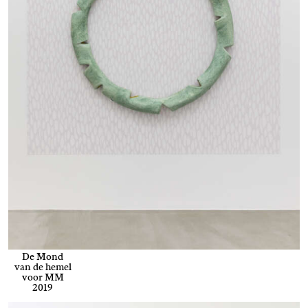
De Mond
van de hemel
voor MM
2019